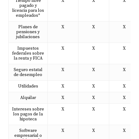
Tiempo libre
X
X
X
pagado y
licencia para los
empleados*
Planes de
X
X
X
pensiones y
jubilaciones
Impuestos
X
X
X
federales sobre
la renta y FICA
Seguro estatal
X
X
X
de desempleo
Utilidades
X
X
X
Alquilar
X
X
X
Intereses sobre
X
X
X
los pagos de la
hipoteca
Software
X
X
X
empresarial o