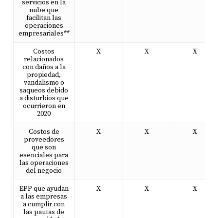
servicios en la
nube que
facilitan las
operaciones
empresariales**
Costos
X
X
X
relacionados
con daños a la
propiedad,
vandalismo o
saqueos debido
a disturbios que
ocurrieron en
2020
Costos de
X
X
X
proveedores
que son
esenciales para
las operaciones
del negocio
EPP que ayudan
X
X
X
a las empresas
a cumplir con
las pautas de