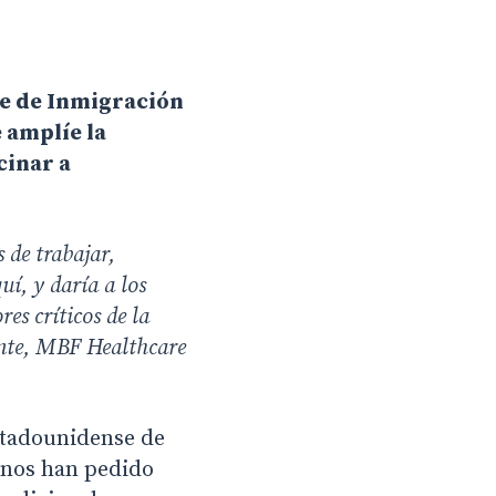
nse de Inmigración
 amplíe la
cinar a
 de trabajar,
uí, y daría a los
es críticos de la
nte, MBF Healthcare
stadounidense de
anos han pedido