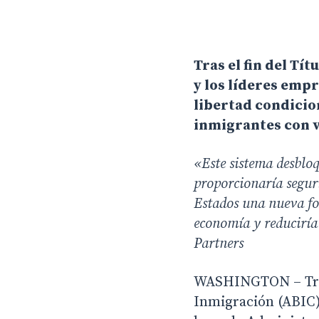
Tras el fin del Tí
y los líderes emp
libertad condicio
inmigrantes con v
«
Este sistema desbloq
proporcionaría seguri
Hit enter to search or ESC to close
Estados una nueva for
economía y reduciría 
Partners
WASHINGTON – Tras 
Inmigración (ABIC)