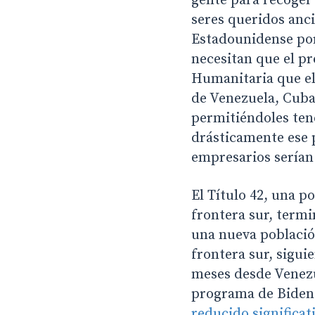
gente para recoger 
seres queridos anci
Estadounidense por
necesitan que el pr
Humanitaria que el
de Venezuela, Cuba,
permitiéndoles tene
drásticamente ese 
empresarios serían
El Título 42, una p
frontera sur, termi
una nueva població
frontera sur, sigui
meses desde Venezu
programa de Biden 
reducido significat