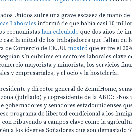
tados Unidos sufre una grave escasez de mano de o
icas Laborales
informó de que había casi 10 millo
Los economistas
han calculado
que dos años de in
 casi la mitad de los trabajadores que faltan en l
ra de Comercio de EE.UU.
mostró
que entre el 20%
seguían sin cubrirse en sectores laborales clave 
omercio mayorista y minorista, los servicios fina
les y empresariales, y el ocio y la hostelería.
residente y director general de ZenniHome, sen
izona (jubilado) y copresidente de la ABIC: «Nos
e gobernadores y senadores estadounidenses que
 ese programa de libertad condicional a los inmig
 contribuyendo a campos clave como la agricultur
bién a los jóvenes Soñadores que son demasiado j