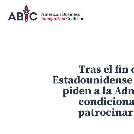
Skip
to
main
content
Tras el fin
Estadounidense 
piden a la Ad
condiciona
patrocinar