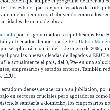
ación Biden que amplíe el programa de libertad c
te a los estados para expedir visados de trabajo t
evan mucho tiempo contribuyendo como a los recié
necesidades de mano de obra.
icitado
por los gobernadores republicanos Eric 
tah y el senador demócrata de EE.UU.
Bob Menén
ue se aplicará a partir del 1 de enero de 2006, uni
egal para las nuevas oleadas de llegados a EEUU y
fre actualmente el país, del 3,5%- en una soluci
ntes, empresarios y estados enteros. También red
de EEUU.
estadounidenses se acercan a su jubilación, por 
bajo en sectores cruciales pero agotadores como l
sistencia sanitaria a domicilio, los empresarios 