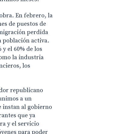
bra. En febrero, la
nes de puestos de
migración perdida
a población activa.
 y el 60% de los
como la industria
ncieros, los
ador republicano
 unimos a un
 instan al gobierno
rantes que ya
a y el servicio
óvenes para poder