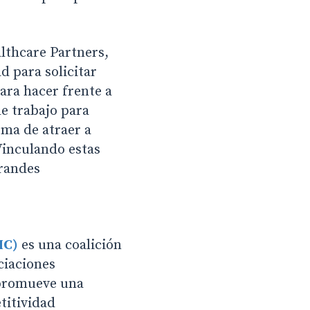
lthcare Partners,
d para solicitar
ara hacer frente a
de trabajo para
rma de atraer a
Vinculando estas
grandes
IC)
es una coalición
ciaciones
 promueve una
titividad