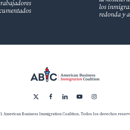
trabajadores
los inmigra
cumentados
redonda y 
x-
facebook
linkedin
youtube
instagram
twitter
1 American Business Immigration Coalition. Todos los derechos reser