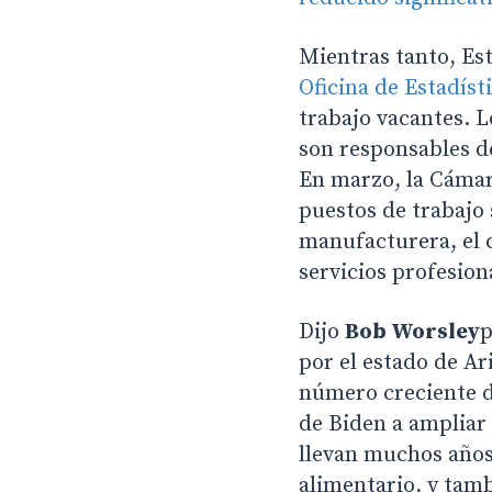
Mientras tanto, Es
Oficina de Estadíst
trabajo vacantes. 
son responsables de
En marzo, la Cáma
puestos de trabajo 
manufacturera, el c
servicios profesiona
Dijo
Bob Worsley
p
por el estado de Ar
número creciente d
de Biden a ampliar
llevan muchos años
alimentario, y tam