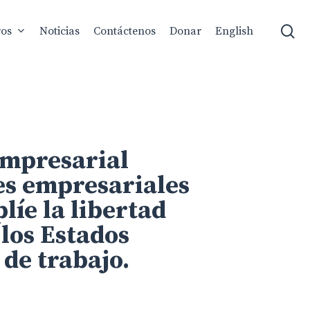
se
ros
Noticias
Contáctenos
Donar
English
 Empresarial
es empresariales
íe la libertad
los Estados
de trabajo.