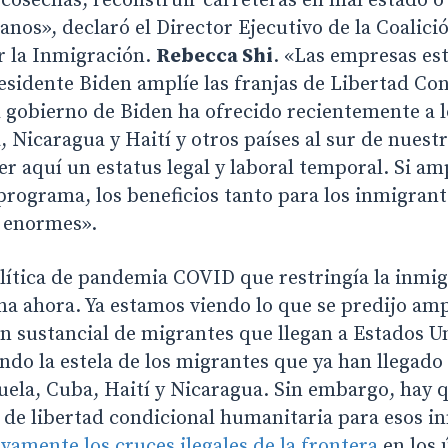
cosechas, reconstruir carreteras en mal estado o
anos», declaró el Director Ejecutivo de la Coalic
 la Inmigración.
Rebecca Shi
. «Las empresas es
esidente Biden amplíe las franjas de Libertad Co
 gobierno de Biden ha ofrecido recientemente a l
 Nicaragua y Haití y otros países al sur de nuestr
r aquí un estatus legal y laboral temporal. Si a
programa, los beneficios tanto para los inmigran
 enormes».
olítica de pandemia COVID que restringía la inmi
na ahora. Ya estamos viendo lo que se predijo am
n sustancial de migrantes que llegan a Estados Un
endo la estela de los migrantes que ya han llegado
ela, Cuba, Haití y Nicaragua. Sin embargo, hay q
de libertad condicional humanitaria para esos i
ivamente los cruces ilegales de la frontera
en los 