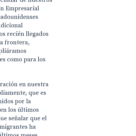
 cuidar de nuestros
ión Empresarial
tadounidenses
ndicional
os recién llegados
a frontera,
mpliáramos
tes como para los
gración en nuestra
pliamente, que es
idos por la
 en los últimos
ue señalar que el
nmigrantes ha
últimos meses.