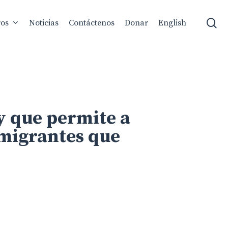
se
ros
Noticias
Contáctenos
Donar
English
y que permite a
nmigrantes que