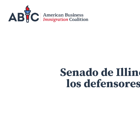
Skip
to
main
content
Senado de Illi
los defensore