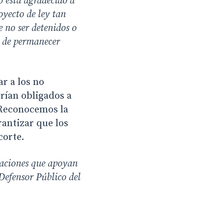
o está agradecido a
royecto de ley tan
 no ser detenidos o
d de permanecer
r a los no
rían obligados a
 Reconocemos la
antizar que los
corte.
zaciones que apoyan
Defensor Público del