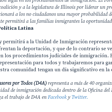
ción legal en los procedimientos de inmigración. El For
coalición y a la legislatura de Illinois por liderar un p
cionará a los no ciudadanos una mayor probabilidad de
te permitirá a las familias inmigrantes la oportunida
olítica Latina
y permitirá a la Unidad de Inmigración representa
entan la deportación, y que de lo contrario se ve
en los procedimientos judiciales de inmigración.
representación para todos y trabajaremos para gar
tra comunidad tengan un día significativo en la 
nsores por Todos (D4A)
representa a más de 40 organi
idad de inmigración dedicada dentro de la Oficina del 
a el trabajo de D4A en
Facebook
y
Twitter.