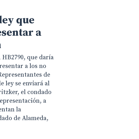
ley que
esentar a
n
a HB2790, que daría
resentar a los no
Representantes de
e ley se enviará al
ritzker, el condado
representación, a
entan la
ndado de Alameda,