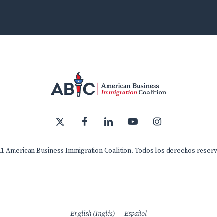
x-
facebook
linkedin
youtube
instagram
twitter
1 American Business Immigration Coalition. Todos los derechos reser
English
(
Inglés
)
Español