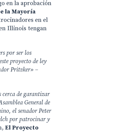
go en la aprobación
e la Mayoría
trocinadores en el
en Illinois tengan
s por ser los
ste proyecto de ley
ador Pritzker»
–
 cerca de garantizar
 Asamblea General de
uino, el senador Peter
elch por patrocinar y
n,
El Proyecto