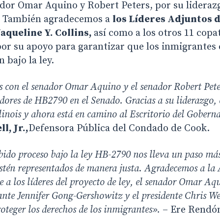
ador Omar Aquino y Robert Peters, por su lideraz
y. También agradecemos a
los Líderes Adjuntos d
aqueline Y. Collins,
así como a los otros 11 copa
por su apoyo para garantizar que los inmigrantes 
 bajo la ley.
 con el senador Omar Aquino y el senador Robert Peter
dores de HB2790 en el Senado. Gracias a su liderazgo, e
llinois y ahora está en camino al Escritorio del Gobern
l, Jr.,
Defensora Pública del Condado de Cook.
bido proceso bajo la ley HB-2790 nos lleva un paso más
estén representados de manera justa. Agradecemos a la
te a los líderes del proyecto de ley, el senador Omar Aq
ante Jennifer Gong-Gershowitz y el presidente Chris W
teger los derechos de los inmigrantes».
– Ere Rendó