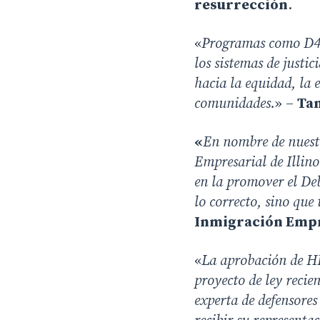
resurrección
.
«
Programas como D4A 
los sistemas de justi
hacia la equidad, la e
comunidades.
» –
Tan
«
En nombre de nuestr
Empresarial de Illino
en la promover el Deb
lo correcto, sino que
Inmigración Empre
«
La aprobación de H
proyecto de ley reci
experta de defensores