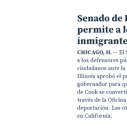
Senado de I
permite a 
inmigrante
CHICAGO, IL
— El S
a los defensores pú
ciudadanos ante la
Hit enter to search or ESC to close
Illinois aprobó el 
gobernador para que
de Cook se converti
través de la Oficin
deportación. Las o
en California.