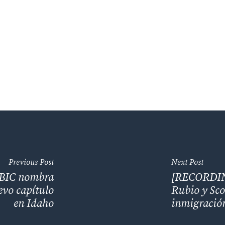
Previous Post
Next Post
ABIC nombra
[RECORDING]
evo capítulo
Rubio y Sco
en Idaho
inmigración