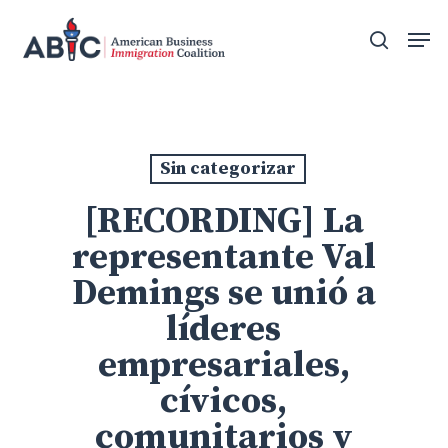
Skip
Men
to
search
main
content
Sin categorizar
[RECORDING] La
representante Val
Demings se unió a
líderes
empresariales,
cívicos,
comunitarios y