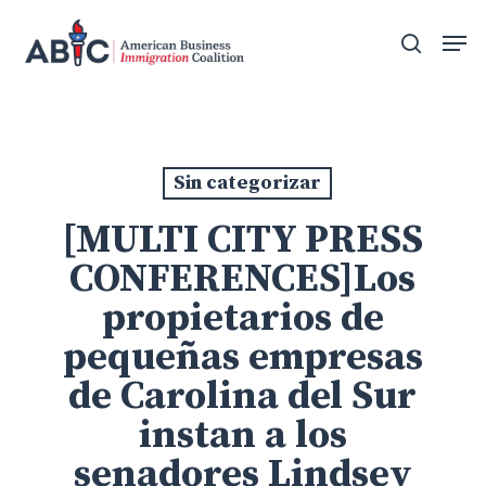
Skip
Men
to
search
main
content
Sin categorizar
[MULTI CITY PRESS
CONFERENCES]Los
propietarios de
pequeñas empresas
de Carolina del Sur
instan a los
senadores Lindsey