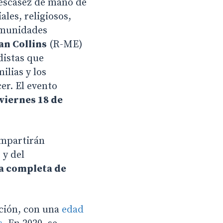
 escasez de mano de
les, religiosos,
comunidades
an Collins
(R-ME)
distas que
ilias y los
er. El evento
viernes 18 de
mpartirán
 y del
a completa de
ción, con una
edad