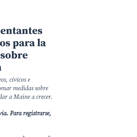
sentantes
s para la
 sobre
n
os, cívicos e
tomar medidas sobre
dar a Maine a crecer.
ia. Para registrarse,