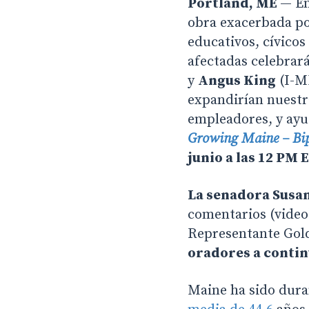
Portland, ME
— En
obra exacerbada por
educativos, cívico
afectadas celebrará
y
Angus King
(I-ME
expandirían nuestra
empleadores, y ayu
Growing Maine – Bip
junio a las 12 PM 
La senadora Susan
comentarios (video)
Representante Gol
oradores a contin
Maine ha sido dura