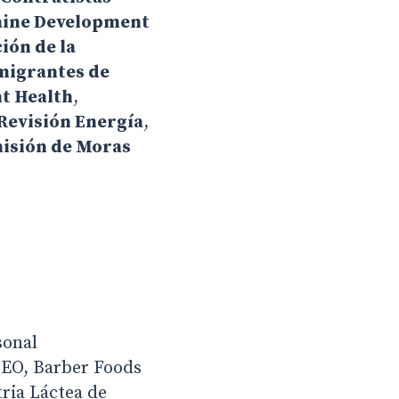
aine Development
ión de la
nmigrantes de
t Health
,
Revisión Energía
,
isión de Moras
sonal
 CEO, Barber Foods
tria Láctea de