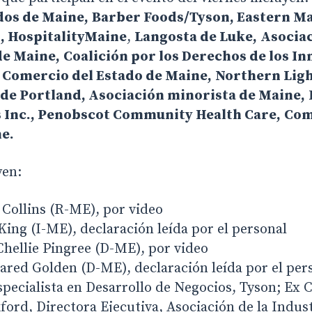
dos de Maine,
Barber Foods/Tyson, Eastern M
, HospitalityMaine
,
Langosta de Luke,
Asociac
de Maine,
Coalición por los Derechos de los I
 Comercio del Estado de Maine,
Northern Ligh
 de Portland, Asociación minorista de Maine,
 Inc., Penobscot Community Health Care,
Com
ne.
yen:
Collins (R-ME), por video
ing (I-ME), declaración leída por el personal
hellie Pingree (D-ME), por video
ared Golden (D-ME), declaración leída por el per
specialista en Desarrollo de Negocios, Tyson; Ex
ford, Directora Ejecutiva, Asociación de la Indus