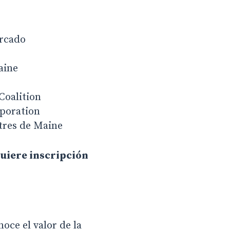
ercado
aine
Coalition
poration
stres de Maine
quiere inscripción
ce el valor de la