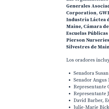
Generales Asocia
Corporation
,
GWI
Industria Láctea 
Maine, Cámara de
Escuelas Públicas
Pierson Nurseries
Silvestres de Mai
Los oradores inclu
Senadora Susan 
Senador Angus K
Representante C
Representante J
David Barber, E
Julie-Marie Bick