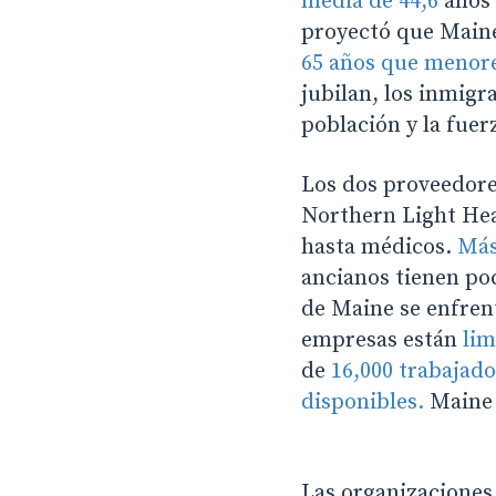
media de 44,6
años
proyectó que Maine
65 años que menore
jubilan, los inmigr
población y la fuer
Los dos proveedore
Northern Light Hea
hasta médicos.
Más
ancianos tienen po
de Maine se enfren
empresas están
lim
de
16,000 trabajado
disponibles.
Maine 
Las organizaciones 