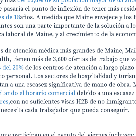
 y más
del 20,6% de su población mayor de 65 año
 pasaría el punto de inflexión de tener más resi
s de 18
años. A medida que Maine envejece y los
antes son una parte importante de la solución a lo
za laboral de Maine, y al crecimiento de la econom
s de atención médica más grandes de Maine, Mai
lth, tienen más de 3,600 ofertas de trabajo que v
 del 20%
de los centros de atención a largo plazo 
co personal. Los sectores de hospitalidad y turis
tan a una escasez significativa de mano de obra.
itando el horario comercial
debido a una escasez
res,
con no suficientes visas H2B de no inmigrant
necesita cada trabajador que pueda conseguir.
que participan en el evento del viernes incluyen: