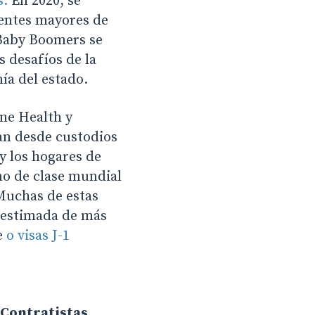
s.
En 2020, se
dentes mayores de
 Baby Boomers se
s desafíos de la
ía del estado.
ne Health y
an desde custodios
y los hogares de
mo de clase mundial
 Muchas de estas
 estimada de más
e
o visas J-1
Contratistas