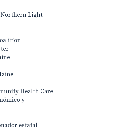
, Northern Light
oalition
ster
aine
Maine
mmunity Health Care
onómico y
enador estatal