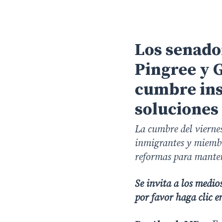
Los senador
Pingree y 
cumbre ins
soluciones
La cumbre del viernes
inmigrantes y miembr
reformas para mantene
Se invita a los medio
Hit enter to search or ESC to close
por favor haga clic 