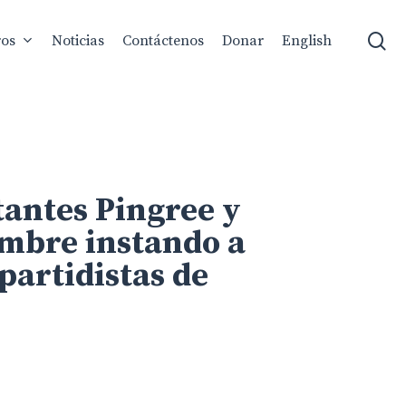
se
ros
Noticias
Contáctenos
Donar
English
tantes Pingree y
mbre instando a
partidistas de