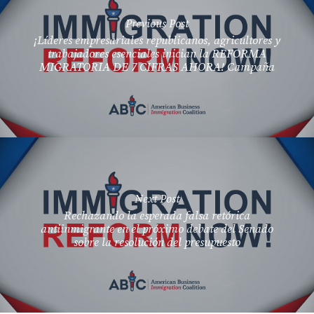
Previous Post
¡Líderes empresariales republicanos, agricultores y
trabajadores esenciales inician la REFORMA
MIGRATORIA DE 7 CIFRAS AHORA! Campaña
Next Post
Rechazando la esperada falsa retórica
antiinmigrante en el próximo debate del Senado
sobre la resolución del presupuesto