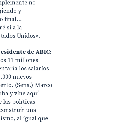
implemente no
giendo y
o final…
 sí a la
stados Unidos».
esidente de ABIC:
os 11 millones
ntaría los salarios
0.000 nuevos
erto. (Sens.) Marco
uba y vine aquí
las políticas
construir una
ismo, al igual que