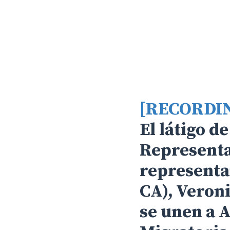
[RECORDI
El látigo d
Representa
representa
CA), Veron
Hit enter to search or ESC to close
se unen a A