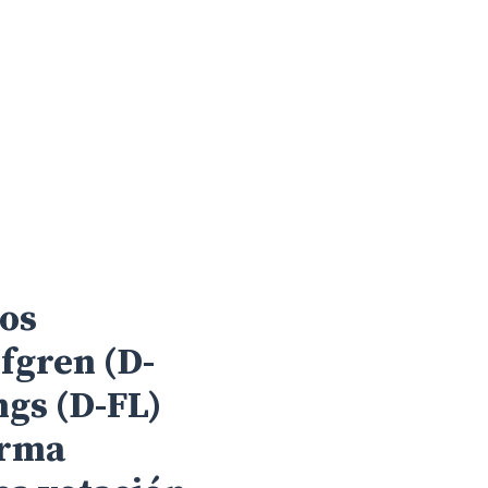
los
fgren (D-
ngs (D-FL)
orma