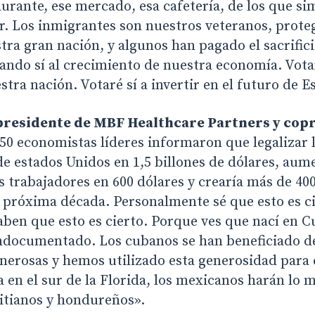
aurante, ese mercado, esa cafetería, de los que s
. Los inmigrantes son nuestros veteranos, prote
ra gran nación, y algunos han pagado el sacrifici
ndo sí al crecimiento de nuestra economía. Votaré
tra nación. Votaré sí a invertir en el futuro de E
presidente de MBF Healthcare Partners y copr
50 economistas líderes informaron que legalizar l
e estados Unidos en 1,5 billones de dólares, aume
s trabajadores en 600 dólares y crearía más de 40
 próxima década. Personalmente sé que esto es ci
ben que esto es cierto. Porque ves que nací en C
documentado. Los cubanos se han beneficiado de 
nerosas y hemos utilizado esta generosidad para 
en el sur de la Florida, los mexicanos harán lo m
aitianos y hondureños».