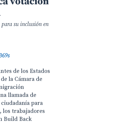
ca votación
a
 para su inclusión en
369s
ntes de los Estados
 de la Cámara de
migración
una llamada de
a ciudadanía para
, los trabajadores
ón Build Back