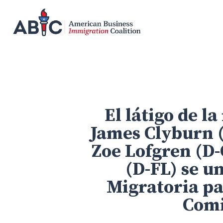
Skip
to
main
content
El látigo de 
James Clyburn (
Zoe Lofgren (D-
(D-FL) se u
Migratoria pa
Comi