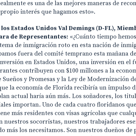
Realmente es una de las mejores maneras de recon
 propio interés que hagamos esto».
los Estados Unidos Val Demings (D-FL), Miem
mara de Representantes:
«¿Cuánto tiempo hemos
stema de inmigración roto en esta nación de inmi
bamos fuera del comité temprano esta mañana de
nversión en Estados Unidos, una inversión en el 
antes contribuyen con $100 millones a la econom
de Sueños y Promesas y la Ley de Modernización d
ue la economía de Florida recibiría un impulso de
lan actual haría aún más. Los soñadores, los titul
iales importan. Uno de cada cuatro floridanos qu
tiene más residentes con visas agrícolas que cual
 nuestros socorristas, nuestros trabajadores ese
ndo más los necesitamos. Son nuestros dueños de