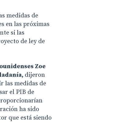
las medidas de
es en las próximas
te si las
royecto de ley de
dounidenses Zoe
dadanía,
dijeron
ir las medidas de
sar el PIB de
 proporcionarían
ración ha sido
tor que está siendo