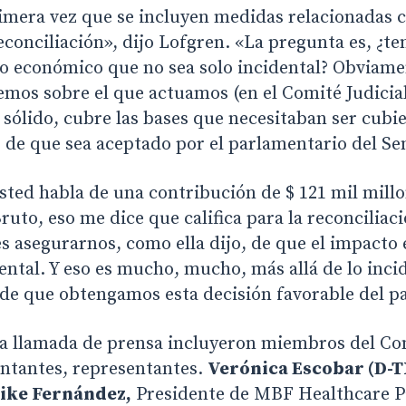
rimera vez que se incluyen medidas relacionadas 
conciliación», dijo Lofgren. «La pregunta es, ¿te
 económico que no sea solo incidental? Obviament
emos sobre el que actuamos (en el Comité Judicia
sólido, cubre las bases que necesitaban ser cubi
de que sea aceptado por el parlamentario del Se
ted habla de una contribución de $ 121 mil millo
uto, eso me dice que califica para la reconciliac
s asegurarnos, como ella dijo, de que el impacto
dental. Y eso es mucho, mucho, más allá de lo inci
 de que obtengamos esta decisión favorable del p
la llamada de prensa incluyeron miembros del Com
ntantes, representantes.
Verónica Escobar (D-T
ike Fernández,
Presidente de MBF Healthcare P