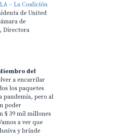
A – La Coalición
sidenta de United
 Cámara de
, Directora
 Miembro del
ver a encarrilar
dos los paquetes
la pandemia, pero al
un poder
n $ 39 mil millones
 Vamos a ver que
lusiva y brinde