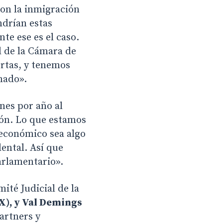
con la inmigración
ndrían estas
e ese es el caso.
l de la Cámara de
ertas, y tenemos
nado».
nes por año al
ión. Lo que estamos
 económico sea algo
dental. Así que
arlamentario».
ité Judicial de la
X), y Val Demings
artners y