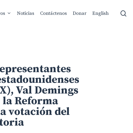
se
ros
Noticias
Contáctenos
Donar
English
Representantes
 estadounidenses
TX), Val Demings
e la Reforma
a votación del
toria