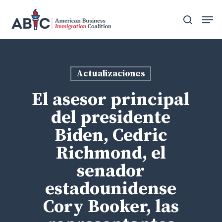
Skip
Men
to
search
main
content
Actualizaciones
El asesor principal
del presidente
Biden, Cedric
Richmond, el
senador
estadounidense
Cory Booker, las