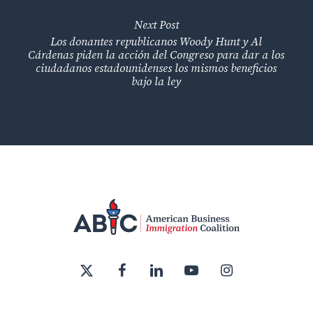
Next Post
Los donantes republicanos Woody Hunt y Al
Cárdenas piden la acción del Congreso para dar a los
ciudadanos estadounidenses los mismos beneficios
bajo la ley
x-
facebook
linkedin
youtube
instagram
twitter