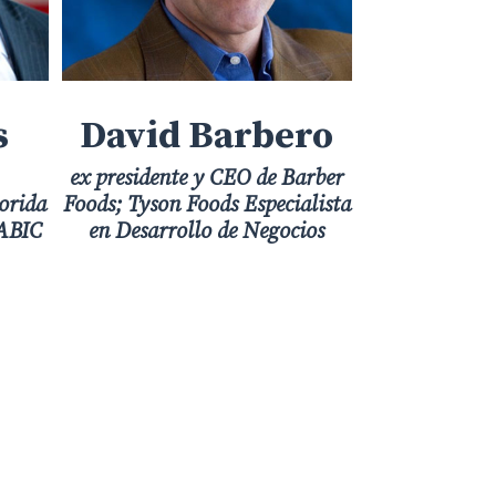
s
David Barbero
Pablo
ex presidente y CEO de Barber
Pre
orida
Foods; Tyson Foods Especialista
Distribuc
 ABIC
en Desarrollo de Negocios