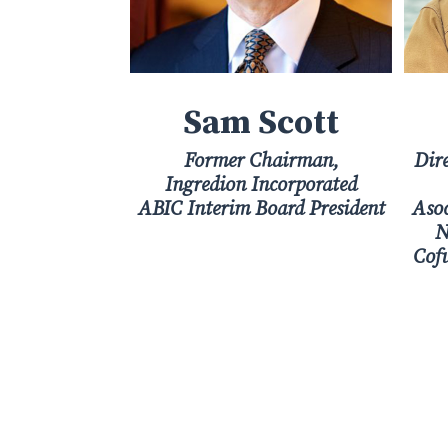
Sam Scott
Former Chairman,
Dir
Ingredion Incorporated
ABIC Interim Board President
Asoc
N
Cofu